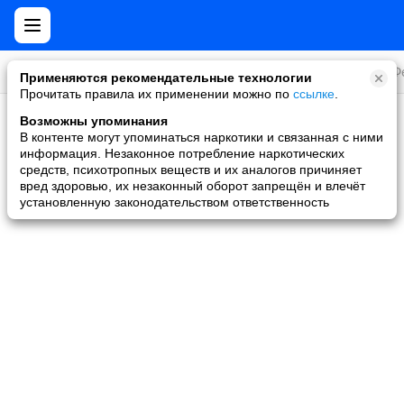
Все игры
Стратегии
Слоты и покер
Ролевые
Ф
Применяются рекомендательные технологии
Прочитать правила их применении можно по
ссылке
.
Возможны упоминания
Скидки и акции
В контенте могут упоминаться наркотики и связанная с ними
информация. Незаконное потребление наркотических
Ни одной игры не найдено
средств, психотропных веществ и их аналогов причиняет
вред здоровью, их незаконный оборот запрещён и влечёт
установленную законодательством ответственность