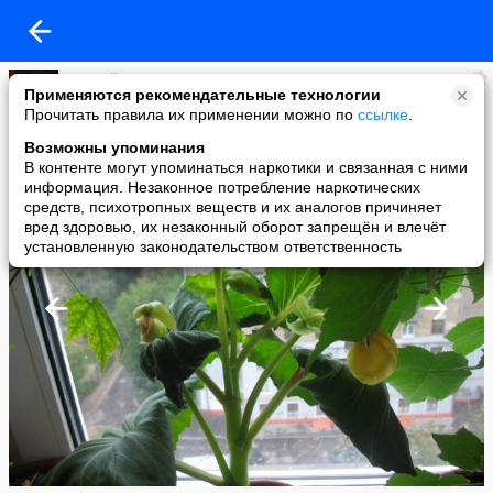
Андрей Новиков
Применяются рекомендательные технологии
added a photo
Прочитать правила их применении можно по
ссылке
.
25 Sep в 18:35
Возможны упоминания
В контенте могут упоминаться наркотики и связанная с ними
информация. Незаконное потребление наркотических
средств, психотропных веществ и их аналогов причиняет
вред здоровью, их незаконный оборот запрещён и влечёт
установленную законодательством ответственность