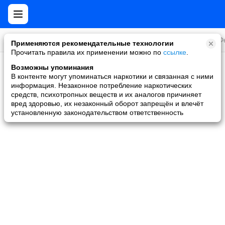
Все игры
Стратегии
Слоты и покер
Ролевые
Ф
Применяются рекомендательные технологии
Прочитать правила их применении можно по
ссылке
.
Возможны упоминания
Скидки и акции
В контенте могут упоминаться наркотики и связанная с ними
информация. Незаконное потребление наркотических
Ни одной игры не найдено
средств, психотропных веществ и их аналогов причиняет
вред здоровью, их незаконный оборот запрещён и влечёт
установленную законодательством ответственность