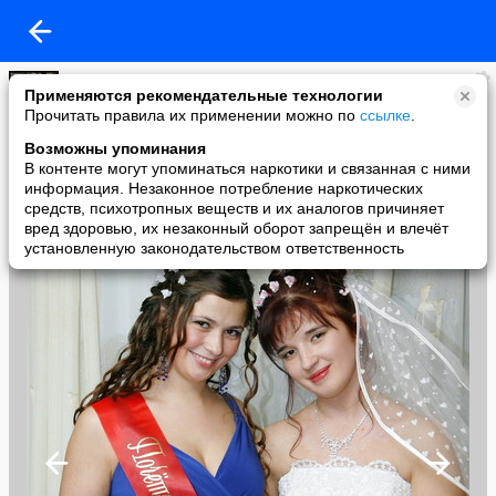
Ирина
Применяются рекомендательные технологии
added a photo
Прочитать правила их применении можно по
ссылке
.
08 Jan в 18:34
Возможны упоминания
В контенте могут упоминаться наркотики и связанная с ними
информация. Незаконное потребление наркотических
средств, психотропных веществ и их аналогов причиняет
вред здоровью, их незаконный оборот запрещён и влечёт
установленную законодательством ответственность