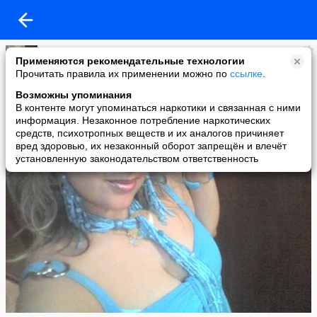
Ирина Черная
Применяются рекомендательные технологии
added a photo
Прочитать правила их применении можно по
ссылке
.
21 Jun в 23:29
Возможны упоминания
В контенте могут упоминаться наркотики и связанная с ними
информация. Незаконное потребление наркотических
средств, психотропных веществ и их аналогов причиняет
вред здоровью, их незаконный оборот запрещён и влечёт
установленную законодательством ответственность