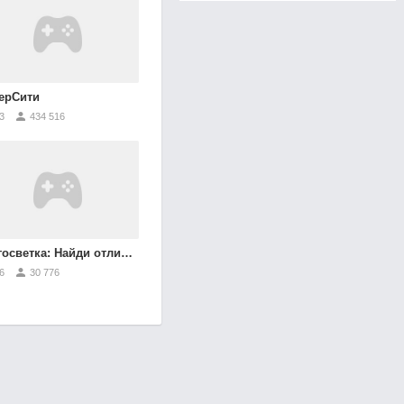
ерСити
3
434 516
осветка: Найди отличия
6
30 776