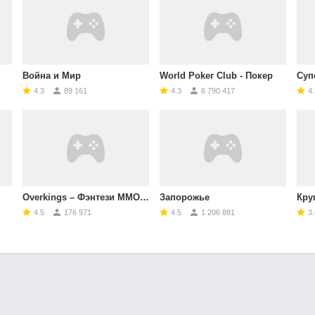
Война и Мир
World Poker Club - Покер
Суп
4.3
89 161
4.3
6 790 417
4.
Overkings – Фэнтези MMORPG
Запорожье
Круг
4.5
176 971
4.5
1 206 881
3.