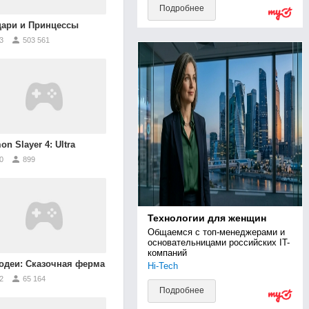
Подробнее
ари и Принцессы
3
503 561
n Slayer 4: Ultra
0
899
Технологии для женщин
Общаемся с топ-менеджерами и 
основательницами российских IT-
компаний
одеи: Сказочная ферма
Hi-Tech
2
65 164
Подробнее