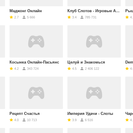
Маджонг Онлайн
Клуб Слотов - Игровые Автоматы
Рыц
2.7
5 666
3.4
785 731
4.
Косынка Онлайн-Пасьянс
Целуй и Знакомься
Demo
4.2
343 724
4.5
2 406 122
4.
Рецепт Счастья
Империя Удачи - Слоты
Чар
4.0
10 713
3.9
6 516
4.