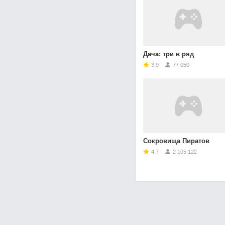
Дача: три в ряд
3.9
77 050
Сокровища Пиратов
4.7
2 105 122