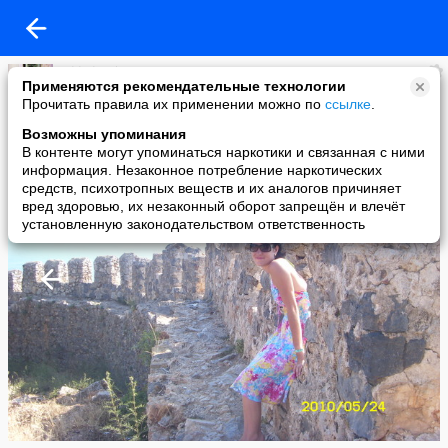
added a photo
Применяются рекомендательные технологии
28 Jun в 00:31
Прочитать правила их применении можно по
ссылке
.
Возможны упоминания
В контенте могут упоминаться наркотики и связанная с ними
информация. Незаконное потребление наркотических
средств, психотропных веществ и их аналогов причиняет
вред здоровью, их незаконный оборот запрещён и влечёт
установленную законодательством ответственность