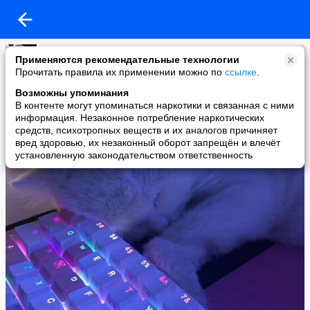
Eve
Применяются рекомендательные технологии
added a photo
Прочитать правила их применении можно по
ссылке
.
14 Mar в 09:46
Возможны упоминания
В контенте могут упоминаться наркотики и связанная с ними
информация. Незаконное потребление наркотических
средств, психотропных веществ и их аналогов причиняет
вред здоровью, их незаконный оборот запрещён и влечёт
установленную законодательством ответственность