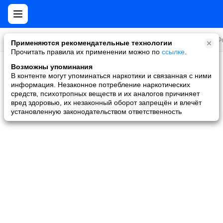
Все игры
Стратегии
Слоты и покер
Ролевые
Ф
Применяются рекомендательные технологии
Прочитать правила их применении можно по
ссылке
.
Возможны упоминания
Скидки и акции
В контенте могут упоминаться наркотики и связанная с ними
информация. Незаконное потребление наркотических
Ни одной игры не найдено
средств, психотропных веществ и их аналогов причиняет
вред здоровью, их незаконный оборот запрещён и влечёт
установленную законодательством ответственность