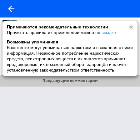
Карина
Применяются рекомендательные технологии
added a photo
Прочитать правила их применении можно по
ссылке
.
08 Jul в 10:38
Возможны упоминания
В контенте могут упоминаться наркотики и связанная с ними
информация. Незаконное потребление наркотических
средств, психотропных веществ и их аналогов причиняет
вред здоровью, их незаконный оборот запрещён и влечёт
Comment
Like
установленную законодательством ответственность
Предыдущие комментарии