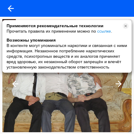
Игорь Ким
Применяются рекомендательные технологии
added a photo
Прочитать правила их применении можно по
ссылке
.
16 Jun в 00:20
Возможны упоминания
В контенте могут упоминаться наркотики и связанная с ними
информация. Незаконное потребление наркотических
средств, психотропных веществ и их аналогов причиняет
вред здоровью, их незаконный оборот запрещён и влечёт
установленную законодательством ответственность