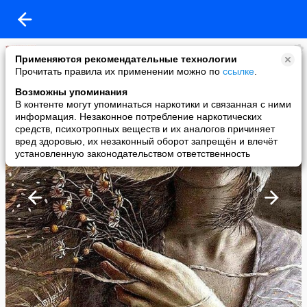
Михаил Кокорин
Применяются рекомендательные технологии
added a photo
Прочитать правила их применении можно по
ссылке
.
19 Apr в 12:51
Возможны упоминания
В контенте могут упоминаться наркотики и связанная с ними
информация. Незаконное потребление наркотических
средств, психотропных веществ и их аналогов причиняет
вред здоровью, их незаконный оборот запрещён и влечёт
установленную законодательством ответственность