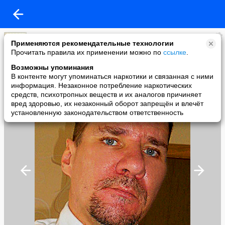
D_O_L_P_H_I_N
Применяются рекомендательные технологии
added a photo
Прочитать правила их применении можно по
ссылке
.
27 Feb в 16:27
Возможны упоминания
В контенте могут упоминаться наркотики и связанная с ними
информация. Незаконное потребление наркотических
средств, психотропных веществ и их аналогов причиняет
вред здоровью, их незаконный оборот запрещён и влечёт
установленную законодательством ответственность