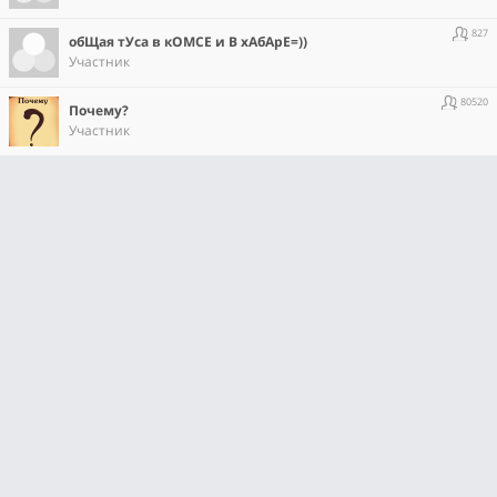
827
обЩая тУса в кОМСЕ и В хАбАрЕ=))
Участник
80520
Почему?
Участник