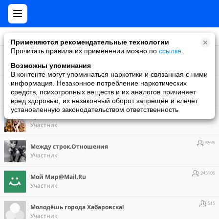
Применяются рекомендательные технологии
Прочитать правила их применении можно по
ссылке
.
626
***любители отрываться на все сто***
Участник
Возможны упоминания
В контенте могут упоминаться наркотики и связанная с ними
127
информация. Незаконное потребление наркотических
Бычихинская Средняя Школа
средств, психотропных веществ и их аналогов причиняет
Участник
вред здоровью, их незаконный оборот запрещён и влечёт
установленную законодательством ответственность
499321
Красиво сказано . . .
Участник
8595
Между строк.Отношения
Участник
245106
Мой Мир@Mail.Ru
Участник
515
Молодёшь города Хабаровска!
Участник