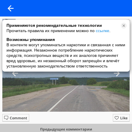
Ystodin
Применяются рекомендательные технологии
added a photo
Прочитать правила их применении можно по
ссылке
.
23 Jul в 05:54
Возможны упоминания
В контенте могут упоминаться наркотики и связанная с ними
информация. Незаконное потребление наркотических
средств, психотропных веществ и их аналогов причиняет
вред здоровью, их незаконный оборот запрещён и влечёт
установленную законодательством ответственность
Comment
Like
Предыдущие комментарии