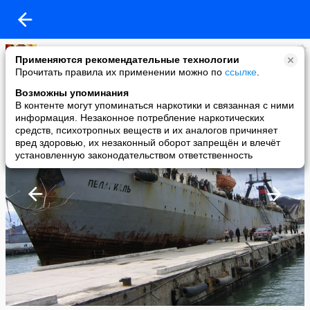
KRONK
Применяются рекомендательные технологии
added a photo
Прочитать правила их применении можно по
ссылке
.
01 Nov в 20:38
Возможны упоминания
В контенте могут упоминаться наркотики и связанная с ними
информация. Незаконное потребление наркотических
средств, психотропных веществ и их аналогов причиняет
вред здоровью, их незаконный оборот запрещён и влечёт
установленную законодательством ответственность