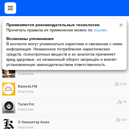
Применяются рекомендательные технологии
Прочитать правила их применении можно по
ссылке
.
463398
"Сокровища пиратов" - официальная группа игры
Участник
Возможны упоминания
В контенте могут упоминаться наркотики и связанная с ними
360
информация. Незаконное потребление наркотических
100% праздник Костанай
средств, психотропных веществ и их аналогов причиняет
Участник
вред здоровью, их незаконный оборот запрещён и влечёт
установленную законодательством ответственность
2015
70 лет Победы в Великой Отечественной войне
Участник
21559
Rassvet.FM
Участник
796
Turan.Fm
Участник
4247
© Кокшетау Азия
Участник