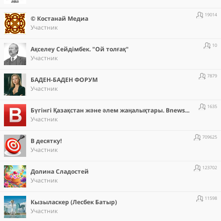
19014
© Костанай Медиа
Участник
10
Ақселеу Сейдімбек. "Ой толғақ"
Участник
7879
БАДЕН-БАДЕН ФОРУМ
Участник
1635
Бүгінгі Қазақстан және әлем жаңалықтары. Bnews.kz
Участник
709625
В десятку!
Участник
123702
Долина Сладостей
Участник
11598
Кызыласкер (Лесбек Батыр)
Участник