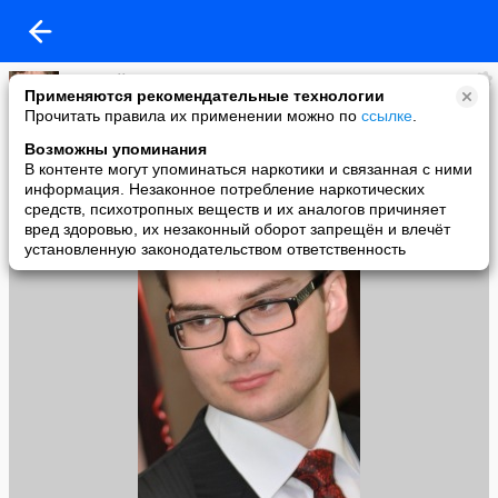
Евгений Кузнецов
Применяются рекомендательные технологии
added a photo
Прочитать правила их применении можно по
ссылке
.
20 Jul в 01:04
Возможны упоминания
В контенте могут упоминаться наркотики и связанная с ними
информация. Незаконное потребление наркотических
средств, психотропных веществ и их аналогов причиняет
вред здоровью, их незаконный оборот запрещён и влечёт
установленную законодательством ответственность