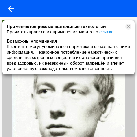
Roman 72
Применяются рекомендательные технологии
added a photo
Прочитать правила их применении можно по
ссылке
.
18 Jul в 14:43
Возможны упоминания
В контенте могут упоминаться наркотики и связанная с ними
информация. Незаконное потребление наркотических
средств, психотропных веществ и их аналогов причиняет
вред здоровью, их незаконный оборот запрещён и влечёт
установленную законодательством ответственность