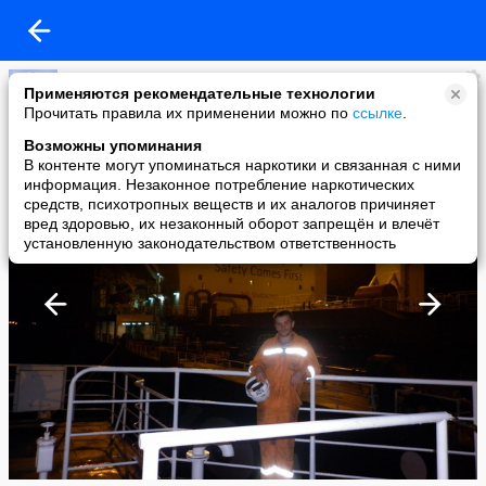
Вениамин Гулаков
Применяются рекомендательные технологии
added a photo
Прочитать правила их применении можно по
ссылке
.
03 Nov в 19:55
Возможны упоминания
В контенте могут упоминаться наркотики и связанная с ними
информация. Незаконное потребление наркотических
средств, психотропных веществ и их аналогов причиняет
вред здоровью, их незаконный оборот запрещён и влечёт
установленную законодательством ответственность