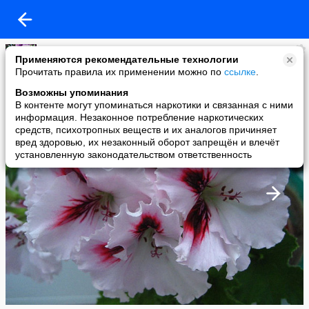
Лариса Назарова
Применяются рекомендательные технологии
added a photo
Прочитать правила их применении можно по
ссылке
.
24 May в 22:17
Возможны упоминания
В контенте могут упоминаться наркотики и связанная с ними
информация. Незаконное потребление наркотических
средств, психотропных веществ и их аналогов причиняет
вред здоровью, их незаконный оборот запрещён и влечёт
установленную законодательством ответственность