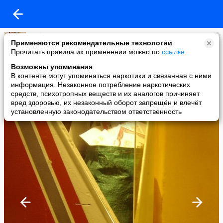
Lorhen
Применяются рекомендательные технологии
added a photo
Прочитать правила их применении можно по
ссылке
.
29 Jun в 17:42
Возможны упоминания
В контенте могут упоминаться наркотики и связанная с ними
информация. Незаконное потребление наркотических
средств, психотропных веществ и их аналогов причиняет
вред здоровью, их незаконный оборот запрещён и влечёт
установленную законодательством ответственность