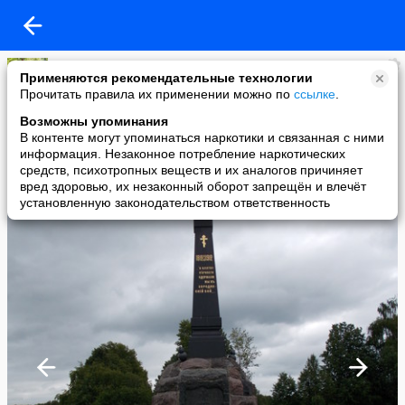
Лариса
Применяются рекомендательные технологии
added a photo
Прочитать правила их применении можно по
ссылке
.
10 Jul в 14:33
Возможны упоминания
В контенте могут упоминаться наркотики и связанная с ними
информация. Незаконное потребление наркотических
средств, психотропных веществ и их аналогов причиняет
вред здоровью, их незаконный оборот запрещён и влечёт
установленную законодательством ответственность