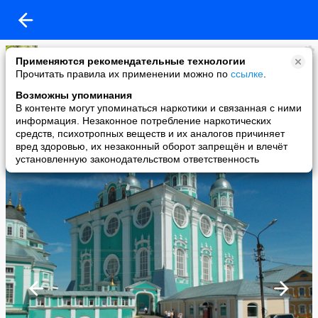
Лариса
Применяются рекомендательные технологии
added a photo
Прочитать правила их применении можно по
ссылке
.
10 May в 16:51
Возможны упоминания
В контенте могут упоминаться наркотики и связанная с ними
информация. Незаконное потребление наркотических
средств, психотропных веществ и их аналогов причиняет
вред здоровью, их незаконный оборот запрещён и влечёт
установленную законодательством ответственность