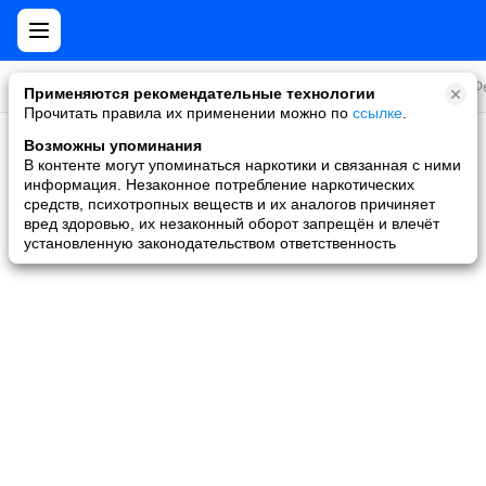
Все игры
Стратегии
Слоты и покер
Ролевые
Ф
Применяются рекомендательные технологии
Прочитать правила их применении можно по
ссылке
.
Возможны упоминания
Скидки и акции
В контенте могут упоминаться наркотики и связанная с ними
информация. Незаконное потребление наркотических
Ни одной игры не найдено
средств, психотропных веществ и их аналогов причиняет
вред здоровью, их незаконный оборот запрещён и влечёт
установленную законодательством ответственность