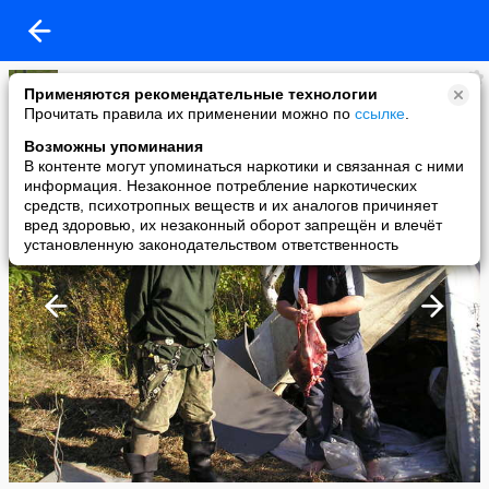
Leonov
Применяются рекомендательные технологии
added a photo
Прочитать правила их применении можно по
ссылке
.
02 Nov в 22:05
Возможны упоминания
В контенте могут упоминаться наркотики и связанная с ними
информация. Незаконное потребление наркотических
средств, психотропных веществ и их аналогов причиняет
вред здоровью, их незаконный оборот запрещён и влечёт
установленную законодательством ответственность