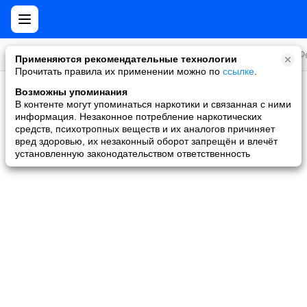
Все игры
Стратегии
Слоты и покер
Ролевые
Ф
Применяются рекомендательные технологии
Прочитать правила их применении можно по
ссылке
.
Возможны упоминания
Скидки и акции
В контенте могут упоминаться наркотики и связанная с ними
информация. Незаконное потребление наркотических
Ни одной игры не найдено
средств, психотропных веществ и их аналогов причиняет
вред здоровью, их незаконный оборот запрещён и влечёт
установленную законодательством ответственность