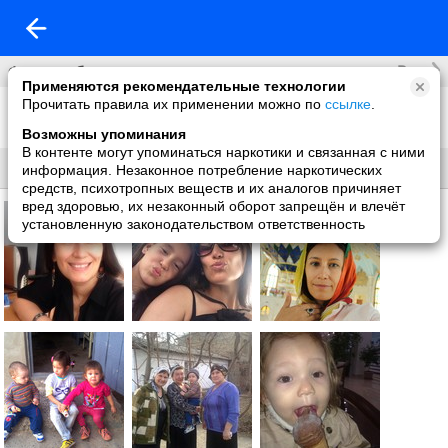
Все
Фотоальбомы
Применяются рекомендательные технологии
Прочитать правила их применении можно по
ссылке
.
Фото со мной
26 фото
Возможны упоминания
В контенте могут упоминаться наркотики и связанная с ними
Все
Без названия
информация. Незаконное потребление наркотических
средств, психотропных веществ и их аналогов причиняет
вред здоровью, их незаконный оборот запрещён и влечёт
установленную законодательством ответственность