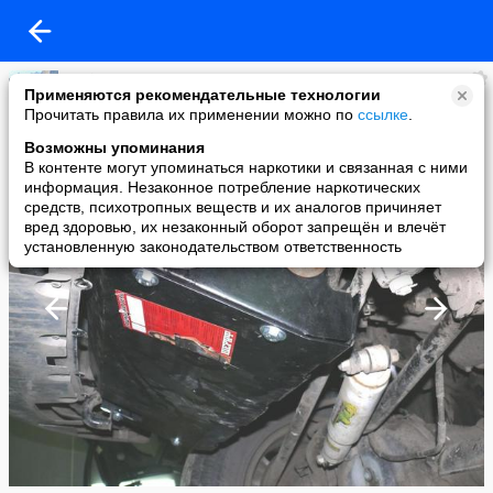
Lonjeron
Применяются рекомендательные технологии
added a photo
Прочитать правила их применении можно по
ссылке
.
12 Feb в 20:11
Возможны упоминания
В контенте могут упоминаться наркотики и связанная с ними
информация. Незаконное потребление наркотических
средств, психотропных веществ и их аналогов причиняет
вред здоровью, их незаконный оборот запрещён и влечёт
установленную законодательством ответственность