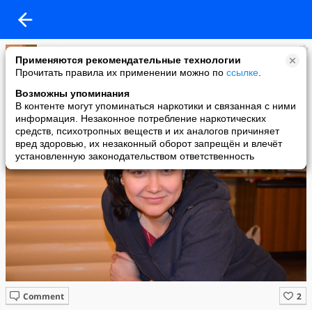
Любовь Зотина
Применяются рекомендательные технологии
added a photo
Прочитать правила их применении можно по
ссылке
.
08 May в 08:34
Возможны упоминания
В контенте могут упоминаться наркотики и связанная с ними
информация. Незаконное потребление наркотических
средств, психотропных веществ и их аналогов причиняет
вред здоровью, их незаконный оборот запрещён и влечёт
установленную законодательством ответственность
Comment