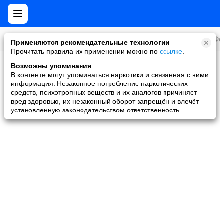
Все игры
Стратегии
Слоты и покер
Ролевые
Ф
Применяются рекомендательные технологии
Прочитать правила их применении можно по
ссылке
.
Возможны упоминания
Скидки и акции
В контенте могут упоминаться наркотики и связанная с ними
информация. Незаконное потребление наркотических
Ни одной игры не найдено
средств, психотропных веществ и их аналогов причиняет
вред здоровью, их незаконный оборот запрещён и влечёт
установленную законодательством ответственность