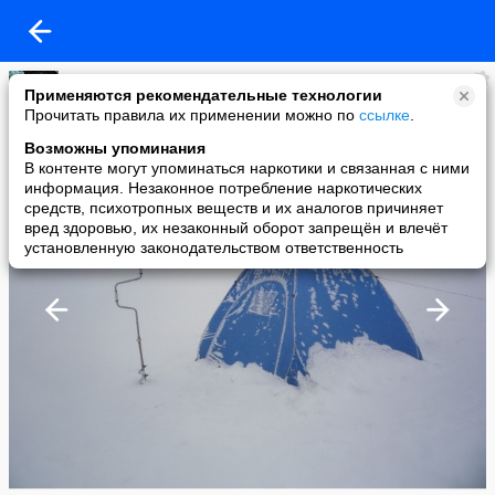
Виктор Лукин
Применяются рекомендательные технологии
added a photo
Прочитать правила их применении можно по
ссылке
.
15 Mar в 11:02
Возможны упоминания
В контенте могут упоминаться наркотики и связанная с ними
информация. Незаконное потребление наркотических
средств, психотропных веществ и их аналогов причиняет
вред здоровью, их незаконный оборот запрещён и влечёт
установленную законодательством ответственность