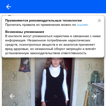
Татьяна Лыга
Применяются рекомендательные технологии
added a photo
Прочитать правила их применении можно по
ссылке
.
17 Dec в 20:48
Возможны упоминания
В контенте могут упоминаться наркотики и связанная с ними
информация. Незаконное потребление наркотических
средств, психотропных веществ и их аналогов причиняет
вред здоровью, их незаконный оборот запрещён и влечёт
установленную законодательством ответственность