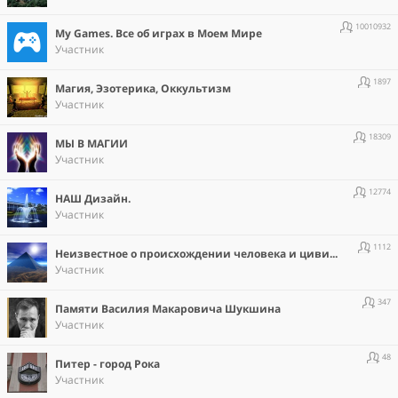
10010932
Мy Games. Все об играх в Моем Мире
Участник
1897
Магия, Эзотерика, Оккультизм
Участник
18309
МЫ В МАГИИ
Участник
12774
НАШ Дизайн.
Участник
1112
Неизвестное о происхождении человека и цивилизации.
Участник
347
Памяти Василия Макаровича Шукшина
Участник
48
Питер - город Рока
Участник