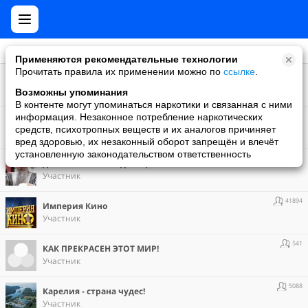
Применяются рекомендательные технологии
Прочитать правила их применении можно по
ссылке
.
1592
LENKORAN
Участник
Возможны упоминания
В контенте могут упоминаться наркотики и связанная с ними
375
информация. Незаконное потребление наркотических
WHITE GOONN
средств, психотропных веществ и их аналогов причиняет
Участник
вред здоровью, их незаконный оборот запрещён и влечёт
установленную законодательством ответственность
1365
динамическая медитация ОШО
Участник
41894
Империя Кино
Участник
541
КАК ПРЕКРАСЕН ЭТОТ МИР!
Участник
5088
Карелия - страна чудес!
Участник