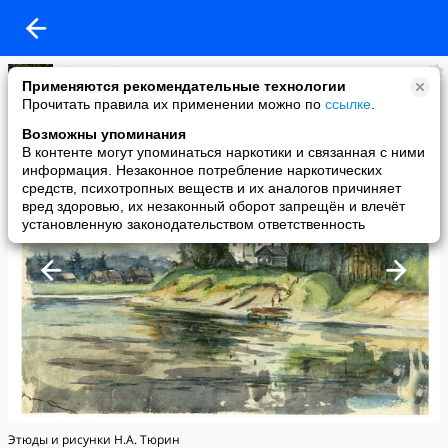
Alexey Vlasov
Применяются рекомендательные технологии
added a photo
Прочитать правила их применении можно по
ссылке
.
08 May в 08:10
Возможны упоминания
В контенте могут упоминаться наркотики и связанная с ними
информация. Незаконное потребление наркотических
средств, психотропных веществ и их аналогов причиняет
вред здоровью, их незаконный оборот запрещён и влечёт
установленную законодательством ответственность
Этюды и рисунки Н.А. Тюрин