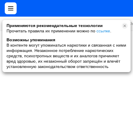
Все игры
Стратегии
Слоты и покер
Ролевые
Ф
Применяются рекомендательные технологии
Прочитать правила их применении можно по
ссылке
.
Возможны упоминания
Скидки и акции
В контенте могут упоминаться наркотики и связанная с ними
информация. Незаконное потребление наркотических
Ни одной игры не найдено
средств, психотропных веществ и их аналогов причиняет
вред здоровью, их незаконный оборот запрещён и влечёт
установленную законодательством ответственность