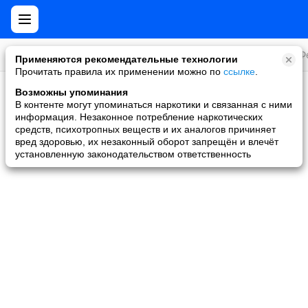
Все игры
Стратегии
Слоты и покер
Ролевые
Ф
Применяются рекомендательные технологии
Прочитать правила их применении можно по
ссылке
.
Возможны упоминания
Скидки и акции
В контенте могут упоминаться наркотики и связанная с ними
информация. Незаконное потребление наркотических
Ни одной игры не найдено
средств, психотропных веществ и их аналогов причиняет
вред здоровью, их незаконный оборот запрещён и влечёт
установленную законодательством ответственность