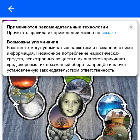
masterkosta
Применяются рекомендательные технологии
added a photo
Прочитать правила их применении можно по
ссылке
.
21 Oct в 05:37
Возможны упоминания
В контенте могут упоминаться наркотики и связанная с ними
информация. Незаконное потребление наркотических
средств, психотропных веществ и их аналогов причиняет
вред здоровью, их незаконный оборот запрещён и влечёт
установленную законодательством ответственность