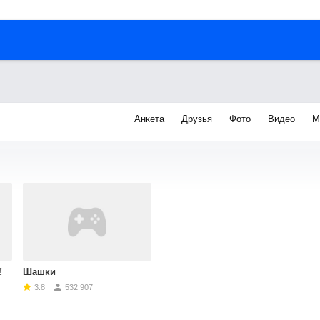
Анкета
Друзья
Фото
Видео
М
я
!
Шашки
3.8
532 907