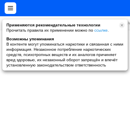
Все игры
Стратегии
Слоты и покер
Ролевые
Ф
Применяются рекомендательные технологии
Прочитать правила их применении можно по
ссылке
.
Возможны упоминания
Скидки и акции
В контенте могут упоминаться наркотики и связанная с ними
информация. Незаконное потребление наркотических
Ни одной игры не найдено
средств, психотропных веществ и их аналогов причиняет
вред здоровью, их незаконный оборот запрещён и влечёт
установленную законодательством ответственность