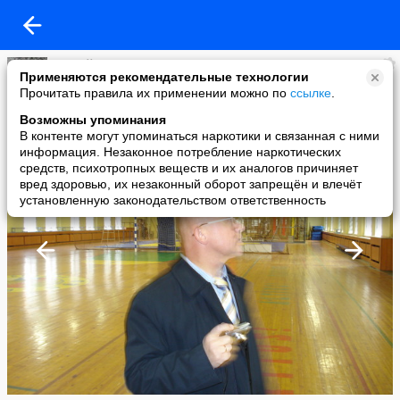
Сергей Платонов
Применяются рекомендательные технологии
added a photo
Прочитать правила их применении можно по
ссылке
.
10 Sep в 14:25
Возможны упоминания
В контенте могут упоминаться наркотики и связанная с ними
информация. Незаконное потребление наркотических
средств, психотропных веществ и их аналогов причиняет
вред здоровью, их незаконный оборот запрещён и влечёт
установленную законодательством ответственность