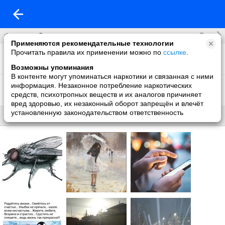
Все
Фотоальбомы
Применяются рекомендательные технологии
Прочитать правила их применении можно по
ссылке
.
Фон на обложку
38 фото
Возможны упоминания
В контенте могут упоминаться наркотики и связанная с ними
Что нового
информация. Незаконное потребление наркотических
261 фото
средств, психотропных веществ и их аналогов причиняет
вред здоровью, их незаконный оборот запрещён и влечёт
установленную законодательством ответственность
Все
Без названия