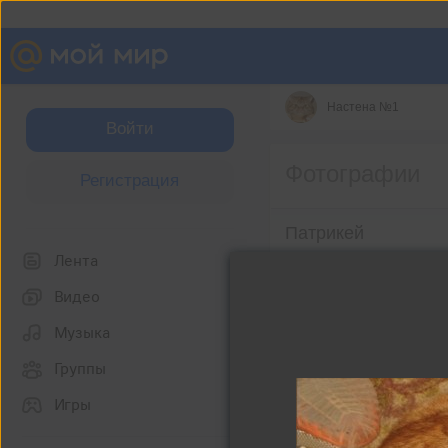
Настена №1
Войти
Фотографии
Регистрация
Патрикей
Лента
Моё рыжее чудо!
Видео
Музыка
Группы
Игры