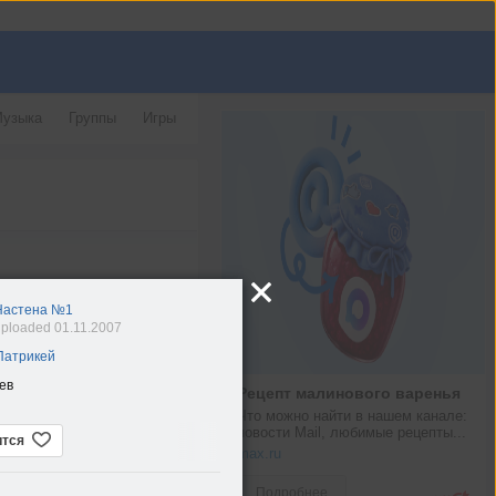
узыка
Группы
Игры
Настена №1
ploaded 01.11.2007
Патрикей
ев
Рецепт малинового варенья
Что можно найти в нашем канале: 
новости Mail, любимые рецепты...
ится
max.ru
Подробнее