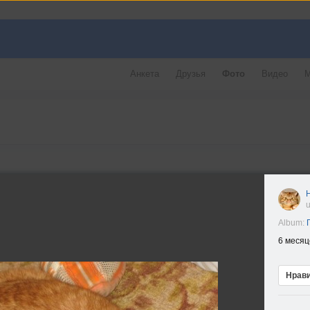
Анкета
Друзья
Фото
Видео
М
u
Album:
6 месяц
Нрав