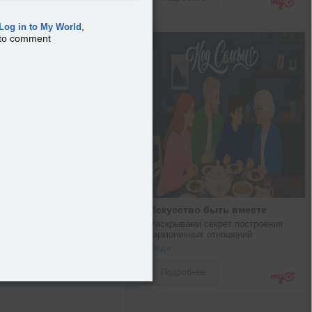
,
Log in to My World
to comment
Искусство быть вместе
Раскрываем секрет построения 
гармоничных отношений
Леди
Подробнее