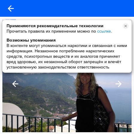
Анастасия
Применяются рекомендательные технологии
added a photo
Прочитать правила их применении можно по
ссылке
.
04 Aug в 10:19
Возможны упоминания
В контенте могут упоминаться наркотики и связанная с ними
информация. Незаконное потребление наркотических
средств, психотропных веществ и их аналогов причиняет
вред здоровью, их незаконный оборот запрещён и влечёт
установленную законодательством ответственность