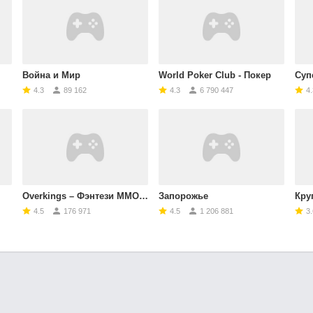
Война и Мир
World Poker Club - Покер
Суп
4.3
89 162
4.3
6 790 447
4.
Overkings – Фэнтези MMORPG
Запорожье
Круг
4.5
176 971
4.5
1 206 881
3.