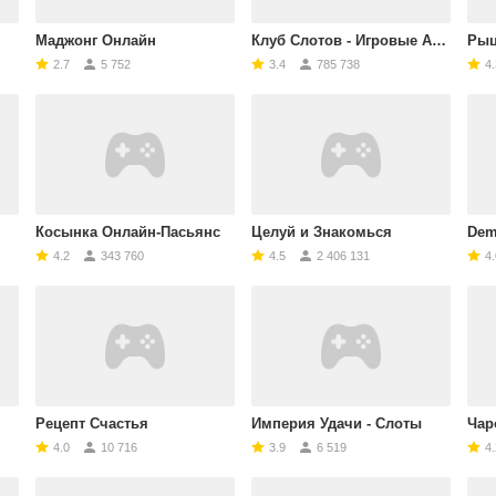
Маджонг Онлайн
Клуб Слотов - Игровые Автоматы
Рыц
2.7
5 752
3.4
785 738
4.
Косынка Онлайн-Пасьянс
Целуй и Знакомься
Demo
4.2
343 760
4.5
2 406 131
4.
Рецепт Счастья
Империя Удачи - Слоты
Чар
4.0
10 716
3.9
6 519
4.