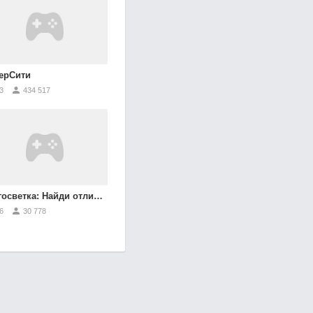
ерСити
3
434 517
осветка: Найди отличия
6
30 778