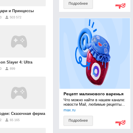
Подробнее
ари и Принцессы
3
503 572
n Slayer 4: Ultra
0
899
Рецепт малинового варенья
Что можно найти в нашем канале: 
новости Mail, любимые рецепты...
max.ru
одеи: Сказочная ферма
2
65 165
Подробнее