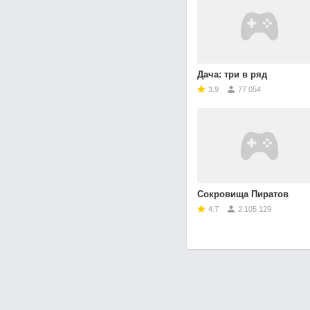
Дача: три в ряд
3.9
77 054
Сокровища Пиратов
4.7
2 105 129