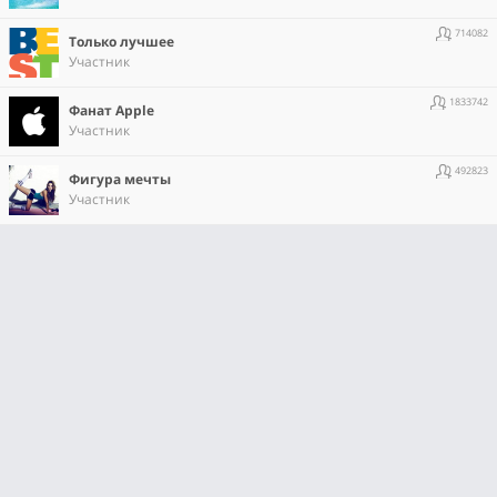
714082
Только лучшее
Участник
1833742
Фанат Apple
Участник
492823
Фигура мечты
Участник