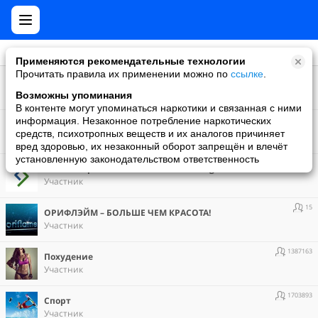
Применяются рекомендательные технологии
Прочитать правила их применении можно по
ссылке
.
1887816
Android
Участник
Возможны упоминания
В контенте могут упоминаться наркотики и связанная с ними
2191146
информация. Незаконное потребление наркотических
Женский дневник
средств, психотропных веществ и их аналогов причиняет
Участник
вред здоровью, их незаконный оборот запрещён и влечёт
установленную законодательством ответственность
35376
Контейнерная логистика – Loboda Logistics
Участник
15
ОРИФЛЭЙМ – БОЛЬШЕ ЧЕМ КРАСОТА!
Участник
1387163
Похудение
Участник
1703893
Спорт
Участник