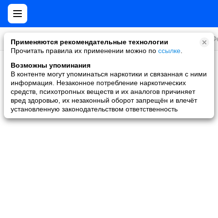
Все игры
Стратегии
Слоты и покер
Ролевые
Ф
Применяются рекомендательные технологии
Прочитать правила их применении можно по
ссылке
.
Возможны упоминания
Скидки и акции
В контенте могут упоминаться наркотики и связанная с ними
информация. Незаконное потребление наркотических
Ни одной игры не найдено
средств, психотропных веществ и их аналогов причиняет
вред здоровью, их незаконный оборот запрещён и влечёт
установленную законодательством ответственность