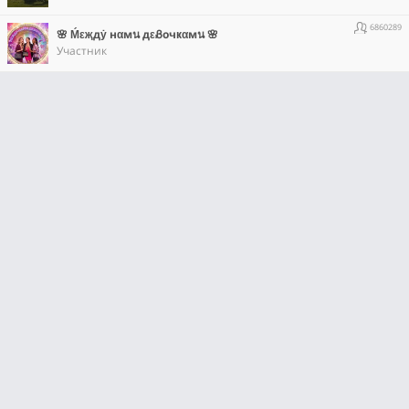
6860289
🌸 Ḿεҗдẏ нαмน дεᏰочҝαмน 🌸
Участник