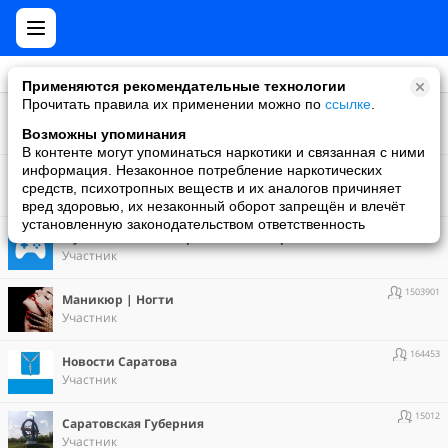
Применяются рекомендательные технологии
Прочитать правила их применении можно по
ссылке
.
1490988
Будь в тренде
Участник
Возможны упоминания
В контенте могут упоминаться наркотики и связанная с ними
75467
информация. Незаконное потребление наркотических
КУЛИНАРНОЕ ЦАРСТВО - hrum-hrum
средств, психотропных веществ и их аналогов причиняет
Участник
вред здоровью, их незаконный оборот запрещён и влечёт
установленную законодательством ответственность
10010926
Мy Games. Все об играх в Моем Мире
Участник
1503901
Маникюр | Ногти
Участник
164453
Новости Саратова
Участник
15012
Саратовская Губерния
Участник