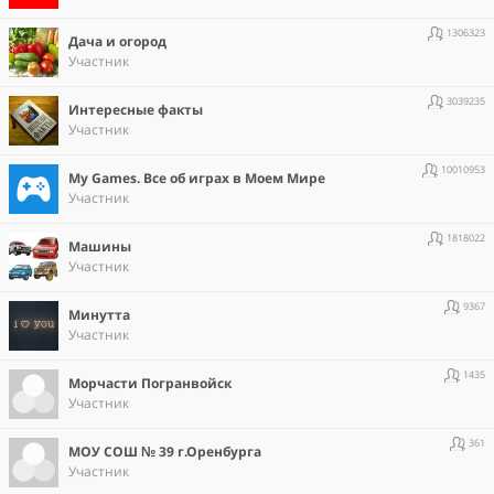
1306323
Дача и огород
Участник
3039235
Интересные факты
Участник
10010953
Мy Games. Все об играх в Моем Мире
Участник
1818022
Машины
Участник
9367
Минутта
Участник
1435
Морчасти Погранвойск
Участник
361
МОУ СОШ № 39 г.Оренбурга
Участник