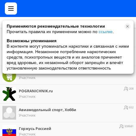
Применяются рекомендательные технологии
Прочитать правила их применении можно по
ссылке
.
84
" ТРУБАЧИ"
Участник
Возможны упоминания
В контенте могут упоминаться наркотики и связанная с ними
463398
информация. Незаконное потребление наркотических
"Сокровища пиратов" - официальная группа игры
средств, психотропных веществ и их аналогов причиняет
Участник
вред здоровью, их незаконный оборот запрещён и влечёт
установленную законодательством ответственность
1887810
Android
Участник
208
POGRANICHNIK.ru
Участник
652
Авиамодельный спорт, Хобби
Участник
938681
Горжусь Россией
Участник