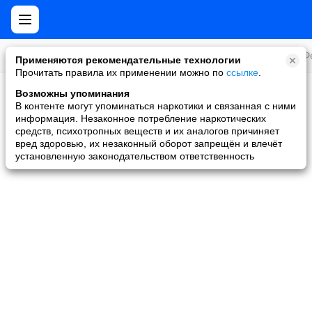
Все игры
Стратегии
Слоты и покер
Ролевые
Ф
Применяются рекомендательные технологии
Прочитать правила их применении можно по
ссылке
.
Возможны упоминания
Скидки и акции
В контенте могут упоминаться наркотики и связанная с ними
информация. Незаконное потребление наркотических
Ни одной игры не найдено
средств, психотропных веществ и их аналогов причиняет
вред здоровью, их незаконный оборот запрещён и влечёт
установленную законодательством ответственность